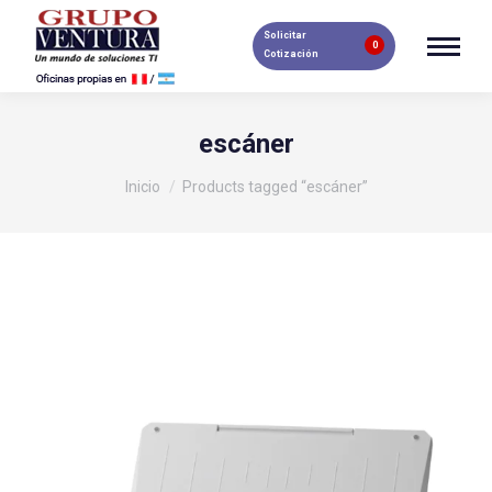
Solicitar
0
Cotización
escáner
Estás aquí:
Inicio
Products tagged “escáner”