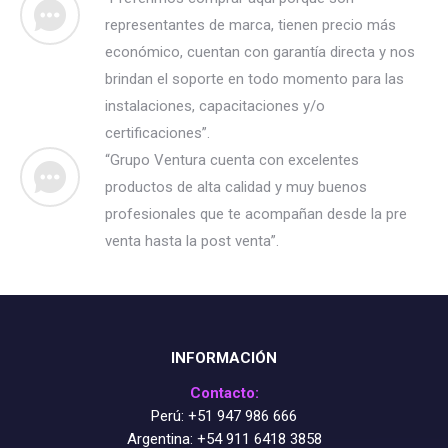
representantes de marca, tienen precio más
económico, cuentan con garantía directa y nos
brindan el soporte en todo momento para las
instalaciones, capacitaciones y/o
certificaciones”.
“Grupo Ventura cuenta con excelentes
productos de alta calidad y muy buenos
profesionales que te acompañan desde la pre
venta hasta la post venta”.
INFORMACIÓN
Contacto:
Perú:
+51 947 986 666
Argentina:
+54 911 6418 3858