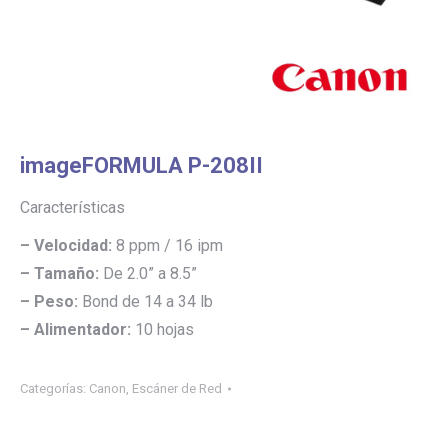
imageFORMULA P-208II
Características
– Velocidad:
8 ppm / 16 ipm
– Tamaño:
De 2.0” a 8.5”
– Peso:
Bond de 14 a 34 lb
– Alimentador:
10 hojas
Categorías:
Canon
,
Escáner de Red