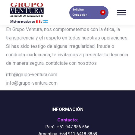
Solicitar
0
Cotización
En Grupo Ventura, nos comprometemos con la ética, la
transparencia y el respeto en todas nuestras operaciones.
Si has sido testigo de alguna irregularidad, fraude o
conducta inadecuada, te invitamos a presentar tu denuncia
de manera segura, contáctate con nosotros
rrhh@grupo-ventura.com
info@grupo-ventura.com
INFORMACIÓN
Contacto:
Perú:
+51 947 986 666
Argentina:
+54 911 6418 3858